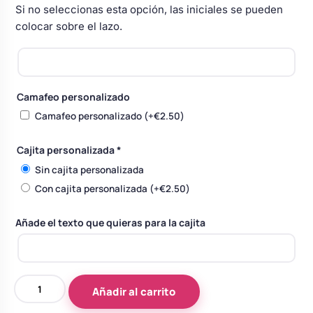
Si no seleccionas esta opción, las iniciales se pueden
Body bebé boda
colocar sobre el lazo.
Arreglo floral coche
Camafeo personalizado
Camafeo personalizado
(+
€
2.50
)
Cajita personalizada
*
Sin cajita personalizada
Con cajita personalizada
(+
€
2.50
)
Añade el texto que quieras para la cajita
Liga
Añadir al carrito
encaje