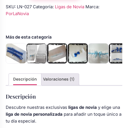
blanco
SKU:
LN-027
Categoría:
Ligas de Novia
Marca:
flores
PorLaNovia
moradas
violetas
cantidad
Más de esta categoría
Descripción
Valoraciones (1)
Descripción
Descubre nuestras exclusivas
ligas de novia
y elige una
liga de novia personalizada
para añadir un toque único a
tu día especial.