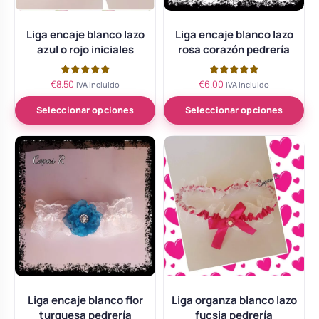
Liga encaje blanco lazo
Liga encaje blanco lazo
azul o rojo iniciales
rosa corazón pedrería
€
8.50
€
6.00
Valorado
Valorado
IVA incluido
IVA incluido
con
con
5.00
5.00
de 5
de 5
Seleccionar opciones
Seleccionar opciones
Liga encaje blanco flor
Liga organza blanco lazo
turquesa pedrería
fucsia pedrería