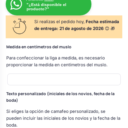
s
Perchas de comunión
"¿Está disponible el
Cajas para arras
Bolsos personalizados
producto?"
personalizadas
luciones
Si realizas el pedido hoy,
Fecha estimada
Rasca y Gana para Comunión:
Porta alianzas
de entrega:
21 de agosto de 2026
😊 🎁
Neceseres personalizados
Sorpresas y Diversión
Medida en centímetros del muslo
Cojines porta alianzas
Detalles de comunión para invitados
Otros regalos
Para confeccionar la liga a medida, es necesario
proporcionar la medida en centímetros del muslo.
Carteles de boda
Ver todo
Ver todo
Cuchillos y pala tarta
Texto personalizado (iniciales de los novios, fecha de la
boda)
Si eliges la opción de camafeo personalizado, se
Pulseras damas de honor
pueden incluir las iniciales de los novios y la fecha de la
boda.