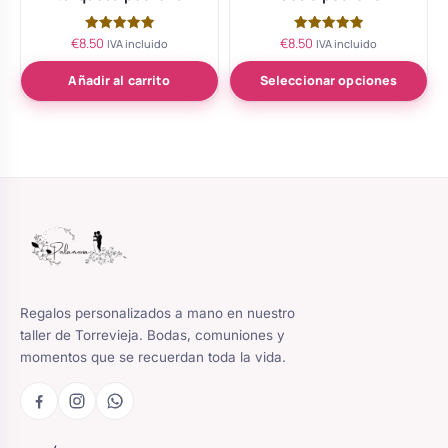
€
8.50
€
8.50
Valorado
Valorado
IVA incluido
IVA incluido
con
con
5.00
5.00
de 5
de 5
Añadir al carrito
Seleccionar opciones
Regalos personalizados a mano en nuestro
taller de Torrevieja. Bodas, comuniones y
momentos que se recuerdan toda la vida.