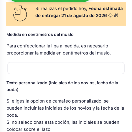
s
Perchas de comunión
Cajas para arras
Si realizas el pedido hoy,
Fecha estimada
Bolsos personalizados
personalizadas
de entrega:
21 de agosto de 2026
😊 🎁
luciones
Rasca y Gana para Comunión:
Porta alianzas
Neceseres personalizados
Sorpresas y Diversión
Medida en centímetros del muslo
Para confeccionar la liga a medida, es necesario
Cojines porta alianzas
Detalles de comunión para invitados
Otros regalos
proporcionar la medida en centímetros del muslo.
Carteles de boda
Ver todo
Ver todo
Texto personalizado (iniciales de los novios, fecha de la
boda)
Cuchillos y pala tarta
Si eliges la opción de camafeo personalizado, se
pueden incluir las iniciales de los novios y la fecha de la
boda.
Pulseras damas de honor
Si no seleccionas esta opción, las iniciales se pueden
colocar sobre el lazo.