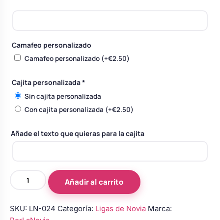
Body bebé boda
Arreglo floral coche
Camafeo personalizado
Camafeo personalizado
(+
€
2.50
)
Cajita personalizada
*
Sin cajita personalizada
Con cajita personalizada
(+
€
2.50
)
Añade el texto que quieras para la cajita
Liga
Añadir al carrito
tul
blanco
SKU:
LN-024
Categoría:
Ligas de Novia
Marca:
lazo