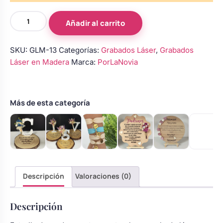
Body bebé boda
Estrella
Añadir al carrito
de
Madera
Arreglo floral coche
SKU:
GLM-13
Categorías:
Grabados Láser
,
Grabados
Grabada
Láser en Madera
Marca:
PorLaNovia
'Un
Trocito
de
Cielo'
Más de esta categoría
-
Mariposa
Verde
Arriba
cantidad
Descripción
Valoraciones (0)
Descripción