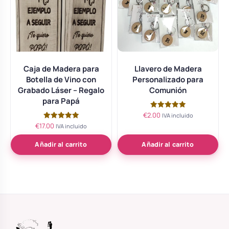
Caja de Madera para
Llavero de Madera
Botella de Vino con
Personalizado para
Grabado Láser – Regalo
Comunión
para Papá
€
2.00
Valorado
IVA incluido
con
€
17.00
Valorado
IVA incluido
5.00
con
de 5
5.00
de 5
Añadir al carrito
Añadir al carrito