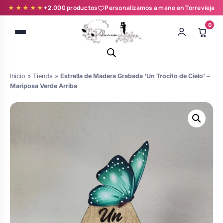
★★★★★
+2.000 productos
Personalizamos a mano en Torrevieja
0
Inicio
»
Tienda
»
Estrella de Madera Grabada ‘Un Trocito de Cielo’ –
Mariposa Verde Arriba
Batas novia y zapatillas
Árboles de Huellas para Primera
Zapatillas personalizadas
Comunión
Batas de comunión personalizadas
Ramos de boda
para niña