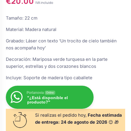
€
20.00
IVA incluido
s
Perchas de comunión
Cajas para arras
Bolsos personalizados
personalizadas
luciones
Tamaño: 22 cm
Rasca y Gana para Comunión:
Porta alianzas
Material: Madera natural
Neceseres personalizados
Sorpresas y Diversión
Grabado: Láser con texto ‘Un trocito de cielo también
nos acompaña hoy’
Cojines porta alianzas
Detalles de comunión para invitados
Otros regalos
Decoración: Mariposa verde turquesa en la parte
superior, estrellas y dos corazones blancos
Carteles de boda
Ver todo
Ver todo
Incluye: Soporte de madera tipo caballete
Cuchillos y pala tarta
Porlanovia
Online
"¿Está disponible el
producto?"
Pulseras damas de honor
Si realizas el pedido hoy,
Fecha estimada
de entrega:
24 de agosto de 2026
😊 🎁