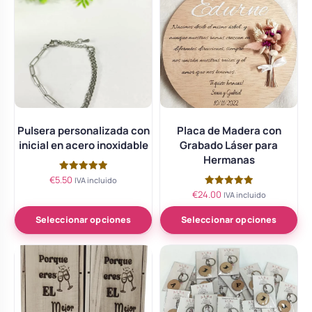
Pulsera personalizada con
Placa de Madera con
inicial en acero inoxidable
Grabado Láser para
Hermanas
€
5.50
Valorado
IVA incluido
con
€
24.00
Valorado
IVA incluido
5.00
con
de 5
5.00
de 5
Seleccionar opciones
Seleccionar opciones