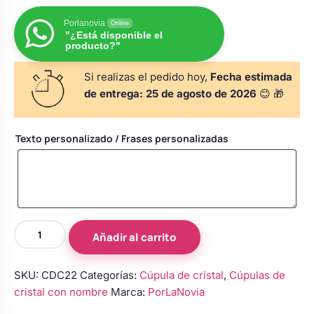
s
Perchas de comunión
Cajas para arras
Bolsos personalizados
Porlanovia
Online
personalizadas
"¿Está disponible el
luciones
producto?"
Rasca y Gana para Comunión:
Porta alianzas
Neceseres personalizados
Si realizas el pedido hoy,
Fecha estimada
Sorpresas y Diversión
de entrega:
25 de agosto de 2026
😊 🎁
Cojines porta alianzas
Detalles de comunión para invitados
Otros regalos
Texto personalizado / Frases personalizadas
Carteles de boda
Ver todo
Ver todo
Cuchillos y pala tarta
Cúpula
Añadir al carrito
de
cristal
Pulseras damas de honor
SKU:
CDC22
Categorías:
Cúpula de cristal
,
Cúpulas de
con
cristal con nombre
Marca:
PorLaNovia
rosa
preservada