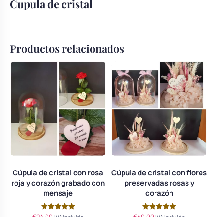
Cupula de cristal
Productos relacionados
Cúpula de cristal con rosa
Cúpula de cristal con flores
roja y corazón grabado con
preservadas rosas y
mensaje
corazón
€
24.00
€
40.00
Valorado
Valorado
IVA incluido
IVA incluido