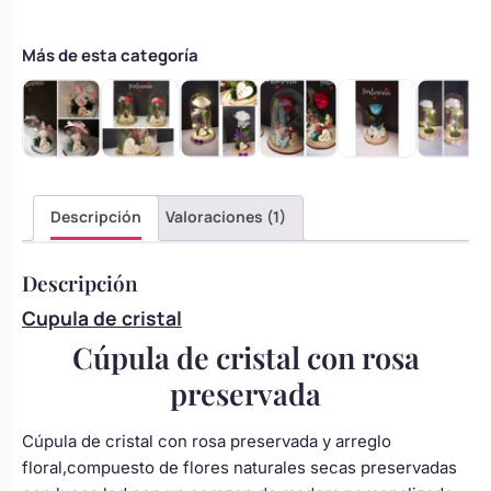
Body bebé boda
–
Modelo
Más de esta categoría
7
Arreglo floral coche
cantidad
Descripción
Valoraciones (1)
Descripción
Cupula de cristal
Cúpula de cristal con rosa
preservada
Cúpula de cristal con rosa preservada y arreglo
floral,compuesto de flores naturales secas preservadas