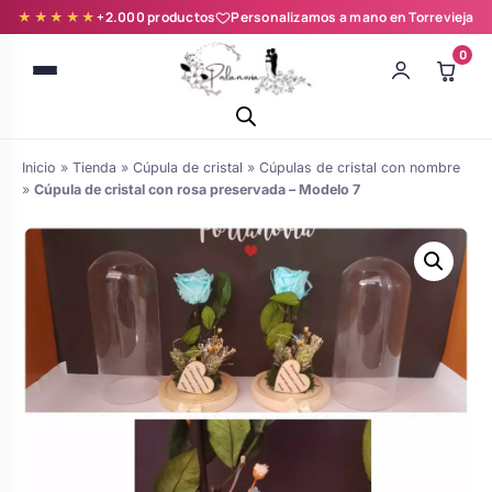
★★★★★
+2.000 productos
Personalizamos a mano en Torrevieja
0
Inicio
»
Tienda
»
Cúpula de cristal
»
Cúpulas de cristal con nombre
»
Cúpula de cristal con rosa preservada – Modelo 7
Batas novia y zapatillas
Árboles de Huellas para Primera
Zapatillas personalizadas
Comunión
Batas de comunión personalizadas
Ramos de boda
para niña