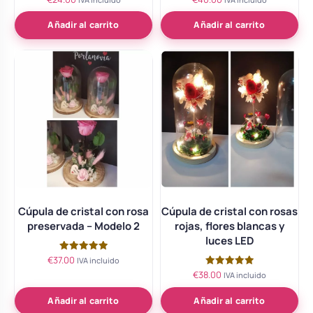
con
con
5.00
5.00
de 5
de 5
Añadir al carrito
Añadir al carrito
Cúpula de cristal con rosa
Cúpula de cristal con rosas
preservada – Modelo 2
rojas, flores blancas y
luces LED
€
37.00
Valorado
IVA incluido
con
€
38.00
Valorado
IVA incluido
5.00
con
de 5
5.00
de 5
Añadir al carrito
Añadir al carrito