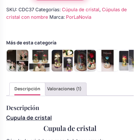
cristal
Body bebé boda
SKU:
CDC37
Categorías:
Cúpula de cristal
,
Cúpulas de
con
cristal con nombre
Marca:
PorLaNovia
rosa
blanca
Arreglo floral coche
preservada
y
Más de esta categoría
luces
LED
cantidad
Descripción
Valoraciones (1)
Descripción
Cupula de cristal
Cupula de cristal