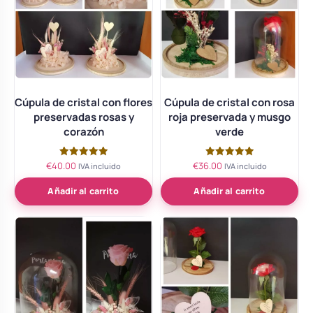
Cúpula de cristal con flores
Cúpula de cristal con rosa
preservadas rosas y
roja preservada y musgo
corazón
verde
€
40.00
€
36.00
Valorado
Valorado
IVA incluido
IVA incluido
con
con
5.00
5.00
de 5
de 5
Añadir al carrito
Añadir al carrito