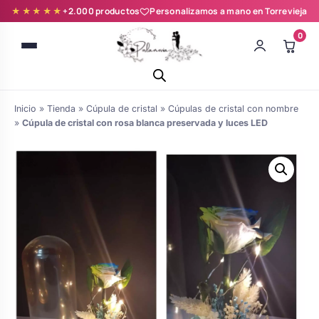
★★★★★
+2.000 productos
Personalizamos a mano en Torrevieja
0
Inicio
»
Tienda
»
Cúpula de cristal
»
Cúpulas de cristal con nombre
»
Cúpula de cristal con rosa blanca preservada y luces LED
Batas novia y zapatillas
Árboles de Huellas para Primera
Zapatillas personalizadas
Comunión
Batas de comunión personalizadas
Ramos de boda
para niña