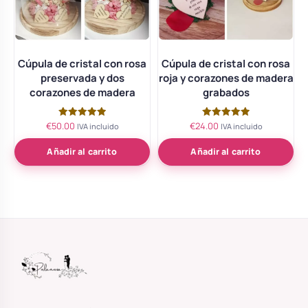
Cúpula de cristal con rosa
Cúpula de cristal con rosa
preservada y dos
roja y corazones de madera
corazones de madera
grabados
€
50.00
€
24.00
Valorado
Valorado
IVA incluido
IVA incluido
con
con
5.00
5.00
de 5
de 5
Añadir al carrito
Añadir al carrito