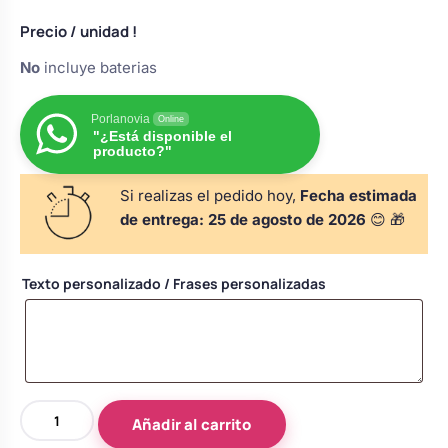
de un
s
Perchas de comunión
Cajas para arras
cliente
Precio
/ unidad !
Bolsos personalizados
personalizadas
luciones
No
incluye baterias
Rasca y Gana para Comunión:
Porta alianzas
Neceseres personalizados
Sorpresas y Diversión
Porlanovia
Online
"¿Está disponible el
producto?"
Cojines porta alianzas
Detalles de comunión para invitados
Otros regalos
Si realizas el pedido hoy,
Fecha estimada
de entrega:
25 de agosto de 2026
😊 🎁
Carteles de boda
Ver todo
Ver todo
Texto personalizado / Frases personalizadas
Cuchillos y pala tarta
Pulseras damas de honor
Cúpula
Añadir al carrito
de