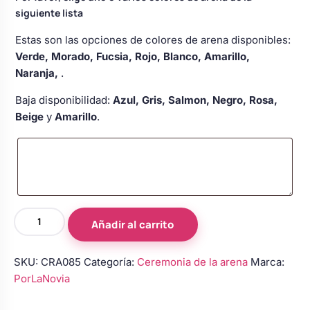
siguiente lista
Estas son las opciones de colores de arena disponibles:
Verde, Morado, Fucsia, Rojo, Blanco, Amarillo,
Naranja,
.
Baja disponibilidad:
Azul, Gris, Salmon, Negro, Rosa,
Beige
y
Amarillo
.
Cuadro
Añadir al carrito
Ceremonia
de
SKU:
CRA085
Categoría:
Ceremonia de la arena
Marca:
la
PorLaNovia
Arena
-