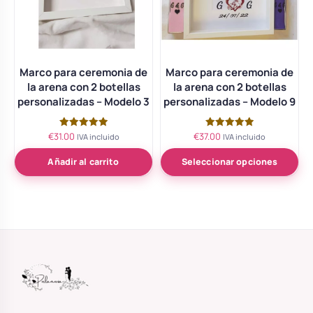
Marco para ceremonia de
Marco para ceremonia de
la arena con 2 botellas
la arena con 2 botellas
personalizadas – Modelo 3
personalizadas – Modelo 9
€
31.00
€
37.00
Valorado
Valorado
IVA incluido
IVA incluido
con
con
5.00
5.00
de 5
de 5
Añadir al carrito
Seleccionar opciones