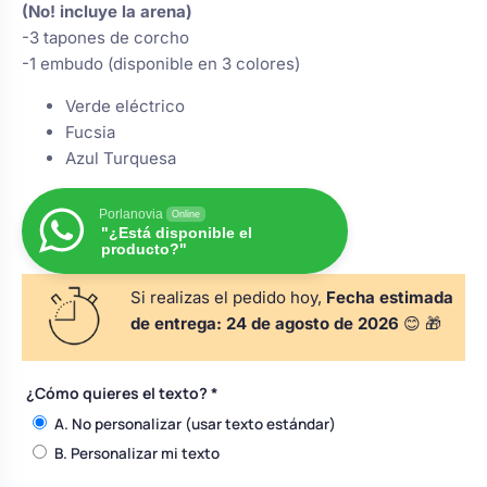
(No! incluye la arena)
s
Perchas de comunión
Cajas para arras
Bolsos personalizados
-3 tapones de corcho
personalizadas
-1 embudo (disponible en 3 colores)
luciones
Rasca y Gana para Comunión:
Verde eléctrico
Porta alianzas
Neceseres personalizados
Sorpresas y Diversión
Fucsia
Azul Turquesa
Cojines porta alianzas
Detalles de comunión para invitados
Otros regalos
Porlanovia
Online
"¿Está disponible el
producto?"
Carteles de boda
Ver todo
Ver todo
Si realizas el pedido hoy,
Fecha estimada
de entrega:
24 de agosto de 2026
😊 🎁
Cuchillos y pala tarta
¿Cómo quieres el texto?
*
A. No personalizar (usar texto estándar)
Pulseras damas de honor
B. Personalizar mi texto