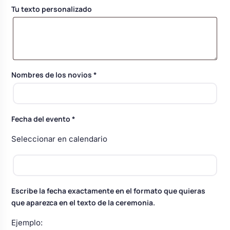
Body bebé boda
Tu texto personalizado
Arreglo floral coche
Nombres de los novios
*
Fecha del evento
*
Seleccionar en calendario
Escribe la fecha exactamente en el formato que quieras
que aparezca en el texto de la ceremonia.
Ejemplo: