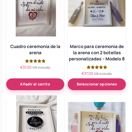
Cuadro ceremonia de la
Marco para ceremonia de
arena
la arena con 2 botellas
personalizadas – Modelo 8
€
31.00
Valorado
IVA incluido
con
€
37.00
Valorado
IVA incluido
5.00
con
de 5
5.00
de 5
Añadir al carrito
Seleccionar opciones