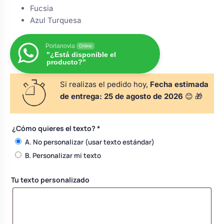
s
Fucsia
Perchas de comunión
Cajas para arras
Bolsos personalizados
Azul Turquesa
personalizadas
luciones
Rasca y Gana para Comunión:
Porlanovia
Online
Porta alianzas
Neceseres personalizados
"¿Está disponible el
Sorpresas y Diversión
producto?"
Si realizas el pedido hoy,
Fecha estimada
Cojines porta alianzas
Detalles de comunión para invitados
Otros regalos
de entrega:
25 de agosto de 2026
😊 🎁
Carteles de boda
Ver todo
Ver todo
¿Cómo quieres el texto?
*
A. No personalizar (usar texto estándar)
B. Personalizar mi texto
Cuchillos y pala tarta
Tu texto personalizado
Pulseras damas de honor