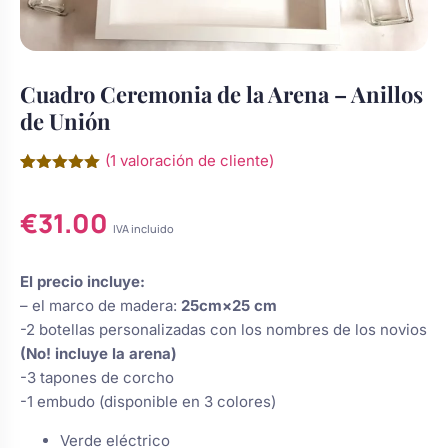
Chocolatinas Personalizadas para
Camafeos personalizados
Cuadros personalizados
Comuniones
Cuadro Ceremonia de la Arena – Anillos
Coronas y tocados de comunión
Coronas de flores
de Unión
Copas personalizadas
Grabados Láser en Madera
para niña
(
1
valoración de cliente)
Cruces de madera para primera
Tocados
Valorado
1
Calcetines personalizados
Grabado Láser en Metal
s de Navidad
comunión
con
5.00
€
31.00
de 5 en
base a
IVA incluido
valoración
Cuadros de comunión
Ligas de novia
de un
Gemelos Personalizados
Ver todo
do
personalizados para recuerdo
cliente
El precio incluye:
– el marco de madera:
25cm×25 cm
Juego dominó de madera
sotros
Perchas boda
-2 botellas personalizadas con los nombres de los novios
Cúpula de cristal
personalizado para comunión
(No! incluye la arena)
?
-3 tapones de corcho
Regalos para niña de comunión:
-1 embudo (disponible en 3 colores)
Ceremonia de la arena
Botellas decoradas
muñecas y joyas
Verde eléctrico