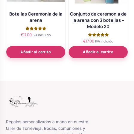
Botellas Ceremonia de la
Conjunto de ceremonia de
arena
la arena con 3 botellas –
Modelo 20
€
17.00
Valorado
IVA incluido
con
€
17.00
Valorado
IVA incluido
5.00
con
de 5
5.00
de 5
Añadir al carrito
Añadir al carrito
Regalos personalizados a mano en nuestro
taller de Torrevieja. Bodas, comuniones y