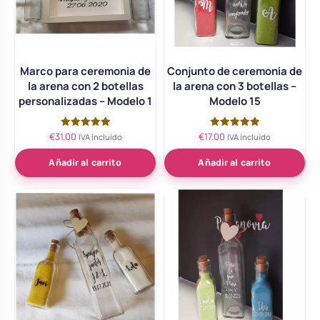
Marco para ceremonia de
Conjunto de ceremonia de
la arena con 2 botellas
la arena con 3 botellas –
personalizadas – Modelo 1
Modelo 15
€
31.00
€
17.00
Valorado
Valorado
IVA incluido
IVA incluido
con
con
5.00
5.00
de 5
de 5
Añadir al carrito
Añadir al carrito