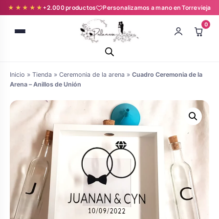
★★★★★
+2.000 productos
Personalizamos a mano en Torrevieja
0
Inicio
»
Tienda
»
Ceremonia de la arena
»
Cuadro Ceremonia de la
Arena – Anillos de Unión
Batas novia y zapatillas
Árboles de Huellas para Primera
Zapatillas personalizadas
Comunión
Batas de comunión personalizadas
Ramos de boda
para niña