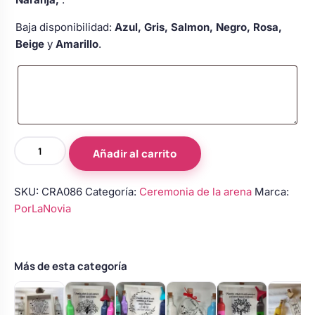
Baja disponibilidad:
Azul, Gris, Salmon, Negro, Rosa,
Beige
y
Amarillo
.
Cuadro
Añadir al carrito
Ceremonia
de
SKU:
CRA086
Categoría:
Ceremonia de la arena
Marca:
la
PorLaNovia
Arena
-
Anillos
de
Más de esta categoría
Unión
cantidad