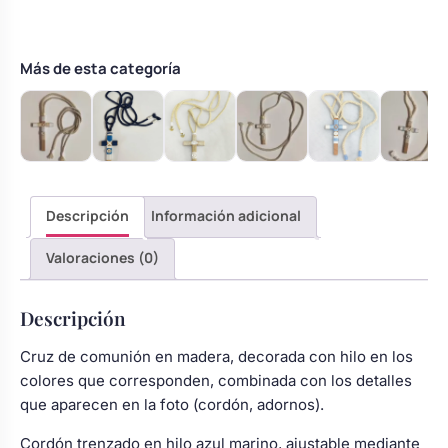
Marino,
Beige
y
Más de esta categoría
Rojo
cantidad
Descripción
Información adicional
Valoraciones (0)
Descripción
Cruz de comunión en madera, decorada con hilo en los
colores que corresponden, combinada con los detalles
que aparecen en la foto (cordón, adornos).
Cordón trenzado en hilo azul marino, ajustable mediante