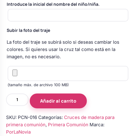
Introduce la inicial del nombre del niño/niña.
Body bebé boda
Arreglo floral coche
Subir la foto del traje
La foto del traje se subirá solo si deseas cambiar los
colores. Si quieres usar la cruz tal como está en la
imagen, no es necesario.
(tamaño máx. de archivo 100 MB)
Cruz
Añadir al carrito
de
Comunión
SKU:
PCN-016
Categorías:
Cruces de madera para
para
primera comunión
,
Primera Comunión
Marca:
Niño
PorLaNovia
Azul