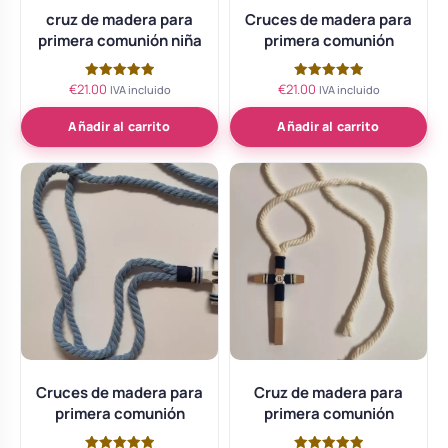
cruz de madera para
Cruces de madera para
primera comunión niña
primera comunión
€
21.00
€
21.00
Valorado
Valorado
IVA incluido
IVA incluido
con
con
5.00
5.00
de 5
de 5
Añadir al carrito
Añadir al carrito
Cruces de madera para
Cruz de madera para
primera comunión
primera comunión