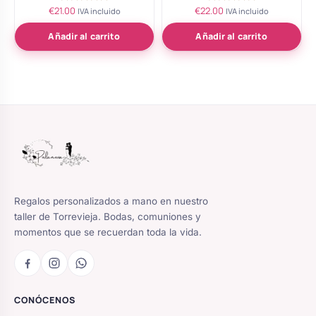
€
21.00
€
22.00
Valorado
Valorado
IVA incluido
IVA incluido
con
con
5.00
5.00
de 5
de 5
Añadir al carrito
Añadir al carrito
Regalos personalizados a mano en nuestro
taller de Torrevieja. Bodas, comuniones y
momentos que se recuerdan toda la vida.
CONÓCENOS