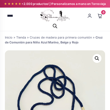
★★★★★
+2.000 productos
Personalizamos a mano en Torrevieja
0
Inicio
»
Tienda
»
Cruces de madera para primera comunión
»
Cruz
de Comunión para Niño Azul Marino, Beige y Rojo
Batas novia y zapatillas
Árboles de Huellas para Primera
Zapatillas personalizadas
Comunión
Batas de comunión personalizadas
Ramos de boda
para niña