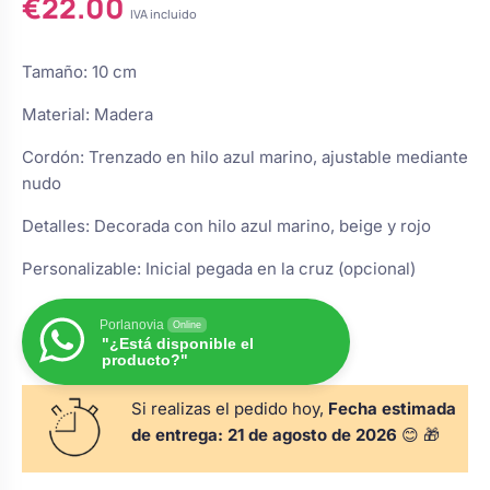
€
22.00
IVA incluido
s
Perchas de comunión
Cajas para arras
Bolsos personalizados
personalizadas
luciones
Tamaño: 10 cm
Rasca y Gana para Comunión:
Porta alianzas
Material: Madera
Neceseres personalizados
Sorpresas y Diversión
Cordón: Trenzado en hilo azul marino, ajustable mediante
nudo
Cojines porta alianzas
Detalles de comunión para invitados
Otros regalos
Detalles: Decorada con hilo azul marino, beige y rojo
Personalizable: Inicial pegada en la cruz (opcional)
Carteles de boda
Ver todo
Ver todo
Porlanovia
Online
"¿Está disponible el
Cuchillos y pala tarta
producto?"
Si realizas el pedido hoy,
Fecha estimada
Pulseras damas de honor
de entrega:
21 de agosto de 2026
😊 🎁