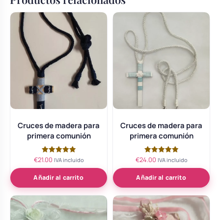
Cruces de madera para
Cruces de madera para
primera comunión
primera comunión
€
21.00
€
24.00
Valorado
Valorado
IVA incluido
IVA incluido
con
con
5.00
5.00
de 5
de 5
Añadir al carrito
Añadir al carrito