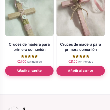
Cruces de madera para
Cruces de madera para
primera comunión
primera comunión
€
21.00
€
21.00
Valorado
Valorado
IVA incluido
IVA incluido
con
con
5.00
5.00
de 5
de 5
Añadir al carrito
Añadir al carrito