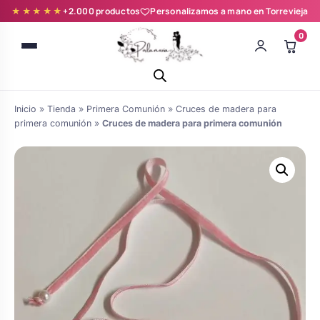
★★★★★
+2.000 productos
Personalizamos a mano en Torrevieja
0
Inicio
»
Tienda
»
Primera Comunión
»
Cruces de madera para
primera comunión
»
Cruces de madera para primera comunión
Batas novia y zapatillas
Árboles de Huellas para Primera
Zapatillas personalizadas
Comunión
Batas de comunión personalizadas
Ramos de boda
para niña