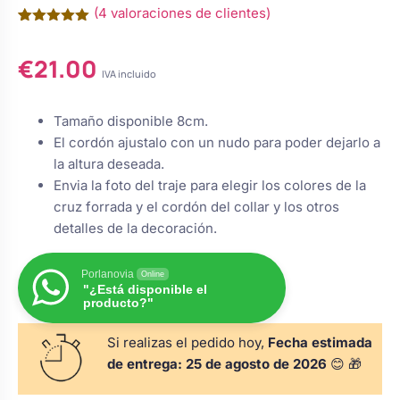
(
4
valoraciones de clientes)
s
Perchas de comunión
Cajas para arras
Bolsos personalizados
Valorado
4
personalizadas
con
5.00
luciones
€
21.00
de 5 en
base a
IVA incluido
Rasca y Gana para Comunión:
Porta alianzas
valoraciones
Neceseres personalizados
Sorpresas y Diversión
de clientes
Tamaño disponible 8cm.
El cordón ajustalo con un nudo para poder dejarlo a
Cojines porta alianzas
Detalles de comunión para invitados
Otros regalos
la altura deseada.
Envia la foto del traje para elegir los colores de la
cruz forrada y el cordón del collar y los otros
Carteles de boda
Ver todo
Ver todo
detalles de la decoración.
Porlanovia
Online
Cuchillos y pala tarta
"¿Está disponible el
producto?"
Si realizas el pedido hoy,
Fecha estimada
Pulseras damas de honor
de entrega:
25 de agosto de 2026
😊 🎁