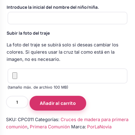
Body bebé boda
Introduce la inicial del nombre del niño/niña.
Arreglo floral coche
Subir la foto del traje
La foto del traje se subirá solo si deseas cambiar los
colores. Si quieres usar la cruz tal como está en la
imagen, no es necesario.
(tamaño máx. de archivo 100 MB)
Cruces
Añadir al carrito
de
madera
SKU:
CPC011
Categorías:
Cruces de madera para primera
para
comunión
,
Primera Comunión
Marca:
PorLaNovia
primera