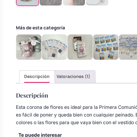
s
Perchas de comunión
Cajas para arras
Bolsos personalizados
personalizadas
luciones
Rasca y Gana para Comunión:
Más de esta categoría
Porta alianzas
Neceseres personalizados
Sorpresas y Diversión
Cojines porta alianzas
Detalles de comunión para invitados
Otros regalos
Carteles de boda
Ver todo
Descripción
Valoraciones (1)
Ver todo
Descripción
Cuchillos y pala tarta
Esta corona de flores es ideal para la Primera Comunió
es fácil de poner y queda bien con cualquier peinado. 
Pulseras damas de honor
colores o las flores para que vaya bien con el vestido
Te puede interesar