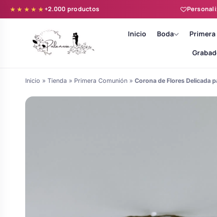
+2.000 productos
Personali
★★★★★
Inicio
Boda
Primera
Grabad
Inicio
»
Tienda
»
Primera Comunión
»
Corona de Flores Delicada 
Batas novia y zapatillas
Árboles de Huellas para Primera
Zapatillas personalizadas
Comunión
Batas de comunión personalizadas
Ramos de boda
para niña