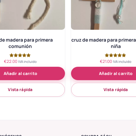
de madera para primera
cruz de madera para primer
comunión
niña
€
22.00
€
21.00
Valorado
Valorado
IVA incluido
IVA incluido
con
con
5.00
5.00
Añadir al carrito
Añadir al carrito
de 5
de 5
Vista rápida
Vista rápida