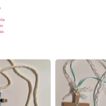
n
iña
ón
das