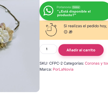
Porlanovia
Online
"¿Está disponible el
producto?"
Si realizas el pedido hoy,
😊 🎁
Corona
Añadir al carrito
de
Flores
SKU:
CFPC-2
Categorías:
Coronas y to
Delicada
Marca:
PorLaNovia
para
Comunión
-
Diseño
Personalizado
cantidad