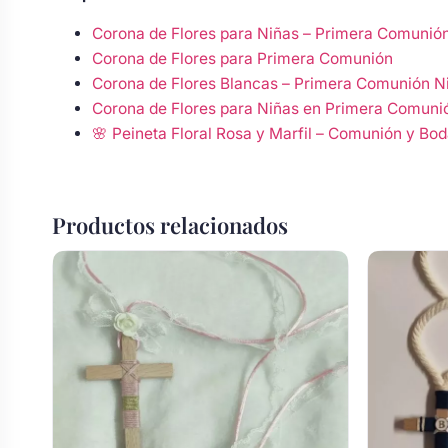
Body bebé boda
Corona de Flores para Niñas – Primera Comunió
Corona de Flores para Primera Comunión
Corona de Flores Blancas – Primera Comunión N
Arreglo floral coche
Corona de Flores para Niñas en Primera Comuni
🌸 Peineta Floral Rosa y Marfil – Comunión y Bo
Productos relacionados