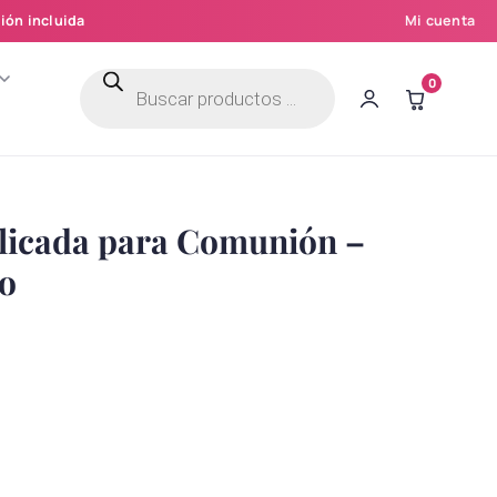
ión incluida
Mi cuenta
Búsqueda
0
de
productos
elicada para Comunión –
do