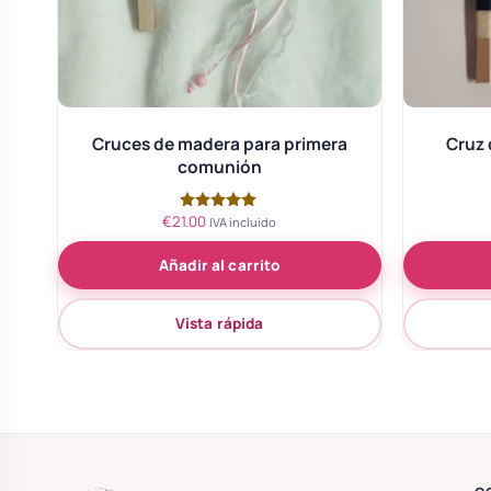
Cruces de madera para primera
Cruz 
comunión
€
21.00
Valorado
IVA incluido
con
5.00
Añadir al carrito
de 5
Vista rápida