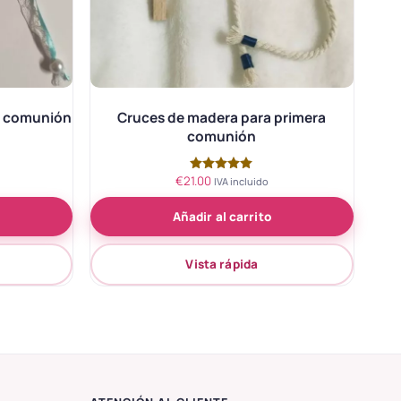
a comunión
Cruces de madera para primera
comunión
€
21.00
Valorado
IVA incluido
con
5.00
Añadir al carrito
de 5
Vista rápida