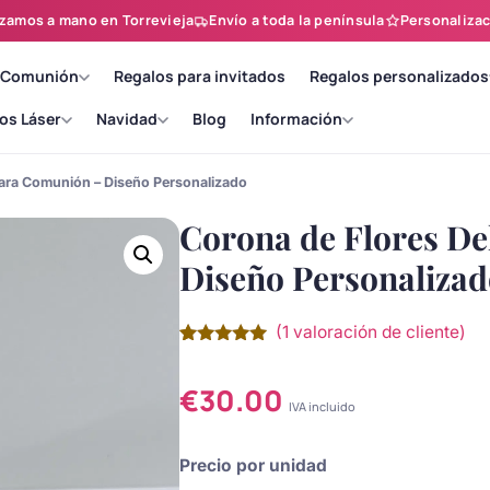
zamos a mano en Torrevieja
Envío a toda la península
Personalizac
 Comunión
Regalos para invitados
Regalos personalizados
os Láser
Navidad
Blog
Información
para Comunión – Diseño Personalizado
Corona de Flores D
Diseño Personaliza
(
1
valoración de cliente)
Valorado
1
con
5.00
de
5 en base
€
30.00
a
valoración
IVA incluido
de un
cliente
Precio por unidad