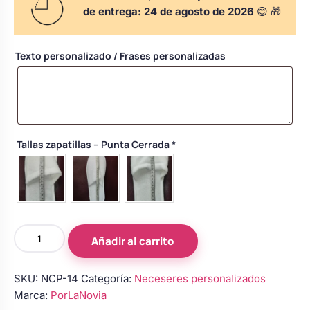
Body bebé boda
de entrega:
24 de agosto de 2026
😊 🎁
Texto personalizado / Frases personalizadas
Arreglo floral coche
Tallas zapatillas – Punta Cerrada
*
Conjunto
Añadir al carrito
Personalizado
para
SKU:
NCP-14
Categoría:
Neceseres personalizados
Bodas
Marca:
PorLaNovia
cantidad