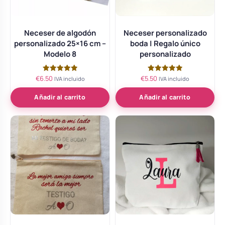
Neceser de algodón
Neceser personalizado
personalizado 25×16 cm –
boda | Regalo único
Modelo 8
personalizado
€
6.50
€
5.50
Valorado
Valorado
IVA incluido
IVA incluido
con
con
5.00
5.00
de 5
de 5
Añadir al carrito
Añadir al carrito