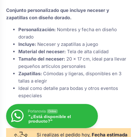
de un
s
Perchas de comunión
Cajas para arras
cliente
Bolsos personalizados
Conjunto personalizado que incluye neceser y
personalizadas
zapatillas con diseño dorado.
luciones
Rasca y Gana para Comunión:
Personalización:
Nombres y fecha en diseño
Porta alianzas
Neceseres personalizados
Sorpresas y Diversión
dorado
Incluye:
Neceser y zapatillas a juego
Material del neceser:
Tela de alta calidad
Cojines porta alianzas
Detalles de comunión para invitados
Otros regalos
Tamaño del neceser:
20 x 17 cm, ideal para llevar
pequeños artículos personales
Zapatillas:
Cómodas y ligeras, disponibles en 3
Carteles de boda
Ver todo
Ver todo
tallas a elegir
Ideal como detalle para bodas y otros eventos
especiales
Cuchillos y pala tarta
Porlanovia
Online
"¿Está disponible el
Pulseras damas de honor
producto?"
Si realizas el pedido hoy,
Fecha estimada