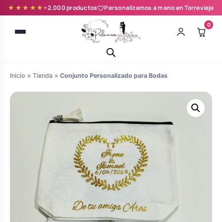
★★★★★
+2.000 productos
Personalizamos a mano en Torrevieja
0
Inicio
»
Tienda
»
Conjunto Personalizado para Bodas
Batas novia y zapatillas
Árboles de Huellas para Primera
Zapatillas personalizadas
Comunión
Batas de comunión personalizadas
Ramos de boda
para niña