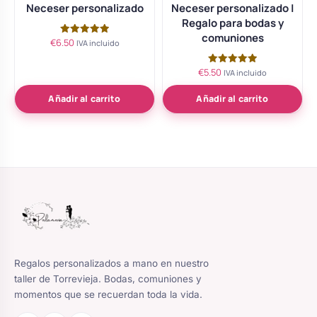
Neceser personalizado
Neceser personalizado |
Regalo para bodas y
comuniones
€
6.50
Valorado
IVA incluido
con
5.00
de 5
€
5.50
Valorado
IVA incluido
con
5.00
de 5
Añadir al carrito
Añadir al carrito
Regalos personalizados a mano en nuestro
taller de Torrevieja. Bodas, comuniones y
momentos que se recuerdan toda la vida.