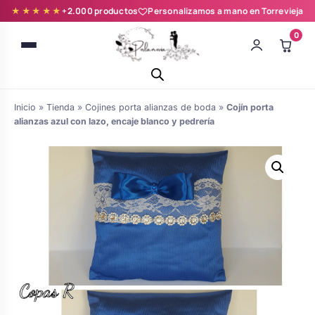
★★★★★
+2.000 productos
Personalizamos a mano en Torrevieja
0
Inicio
»
Tienda
»
Cojines porta alianzas de boda
»
Cojín porta
alianzas azul con lazo, encaje blanco y pedrería
Batas novia y zapatillas
Árboles de Huellas para Primera
Zapatillas personalizadas
Comunión
Batas de comunión personalizadas
Ramos de boda
para niña