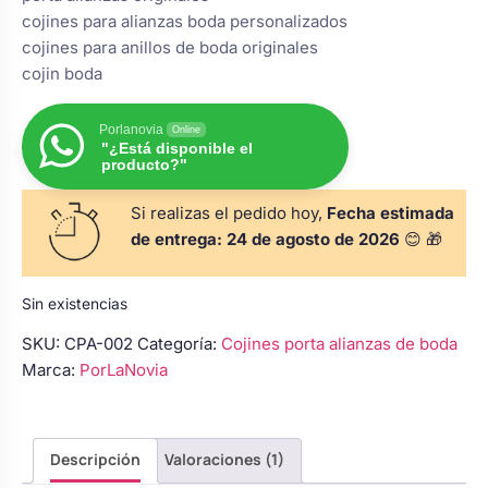
s
Perchas de comunión
cojines para alianzas boda personalizados
Cajas para arras
Bolsos personalizados
personalizadas
cojines para anillos de boda originales
luciones
cojin boda
Rasca y Gana para Comunión:
Porta alianzas
Neceseres personalizados
Sorpresas y Diversión
Porlanovia
Online
"¿Está disponible el
producto?"
Cojines porta alianzas
Detalles de comunión para invitados
Otros regalos
Si realizas el pedido hoy,
Fecha estimada
de entrega:
24 de agosto de 2026
😊 🎁
Carteles de boda
Ver todo
Ver todo
Sin existencias
SKU:
CPA-002
Categoría:
Cojines porta alianzas de boda
Cuchillos y pala tarta
Marca:
PorLaNovia
Pulseras damas de honor
Descripción
Valoraciones (1)