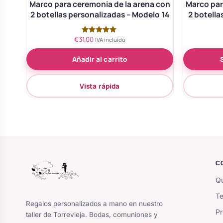
Marco para ceremonia de la arena con
Marco par
2 botellas personalizadas – Modelo 14
2 botella
€
31.00
Valorado
IVA incluido
con
5.00
Añadir al carrito
de 5
Vista rápida
C
Qu
Te
Regalos personalizados a mano en nuestro
Pr
taller de Torrevieja. Bodas, comuniones y