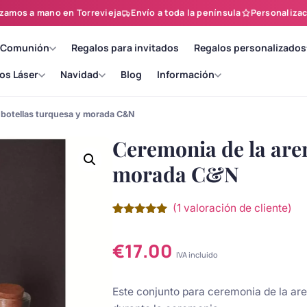
zamos a mano en Torrevieja
Envío a toda la península
Personalizac
 Comunión
Regalos para invitados
Regalos personalizados
os Láser
Navidad
Blog
Información
3 botellas turquesa y morada C&N
Ceremonia de la aren
morada C&N
(
1
valoración de cliente)
Valorado
1
con
5.00
de
5 en base
€
17.00
a
valoración
IVA incluido
de un
cliente
Este conjunto para ceremonia de la aren