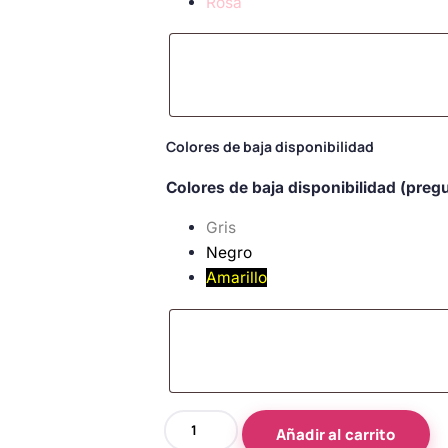
Rosa
Colores de baja disponibilidad
Colores de baja disponibilidad (preg
Gris
Negro
Amarillo
Ceremonia
Añadir al carrito
de