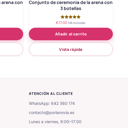
a arena con
Conjunto de ceremonia de la arena con
3 botellas
€
17.00
Valorado
IVA incluido
con
5.00
Añadir al carrito
de 5
Vista rápida
ATENCIÓN AL CLIENTE
WhatsApp: 642 560 174
contacto@porlanovia.es
Lunes a viernes, 9:00–17:00