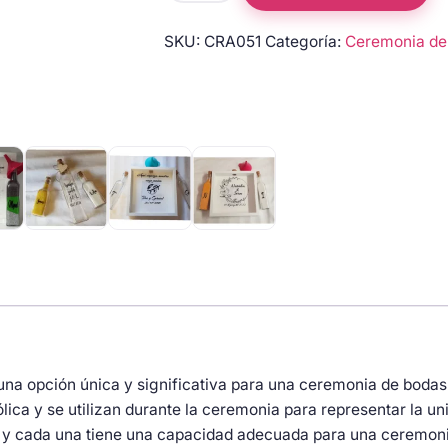
la
SKU:
CRA051
Categoría:
Ceremonia de 
arena
3
botellas
turquesa
y
morada
C&N
cantidad
una opción única y significativa para una ceremonia de bodas o
ca y se utilizan durante la ceremonia para representar la uni
e y cada una tiene una capacidad adecuada para una ceremon