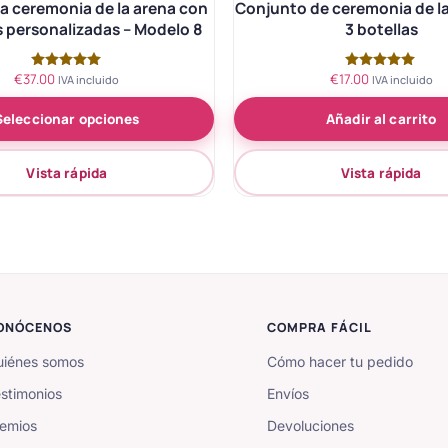
a ceremonia de la arena con
Conjunto de ceremonia de l
s personalizadas – Modelo 8
3 botellas
€
37.00
€
17.00
Valorado
Valorado
IVA incluido
IVA incluido
con
con
5.00
5.00
Seleccionar opciones
Añadir al carrito
de 5
de 5
Vista rápida
Vista rápida
ONÓCENOS
COMPRA FÁCIL
iénes somos
Cómo hacer tu pedido
stimonios
Envíos
emios
Devoluciones