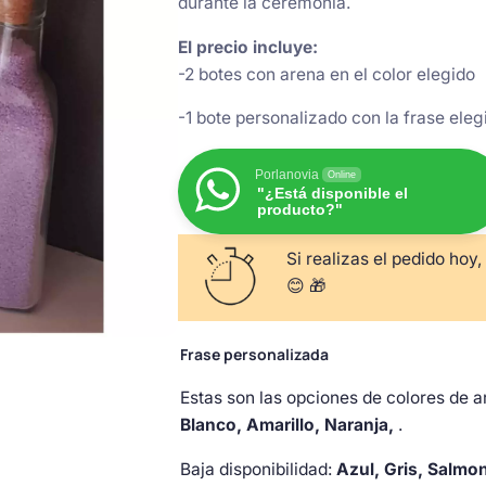
durante la ceremonia.
El precio incluye:
-2 botes con arena en el color elegido
-1 bote personalizado con la frase eleg
Porlanovia
Online
"¿Está disponible el
producto?"
Si realizas el pedido hoy,
😊 🎁
Frase personalizada
Estas son las opciones de colores de a
Blanco, Amarillo, Naranja,
.
Baja disponibilidad:
Azul, Gris, Salmo