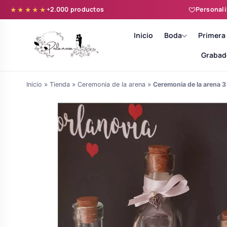
+2.000 productos
Personali
★★★★★
Inicio
Boda
Primera
Grabad
Inicio
»
Tienda
»
Ceremonia de la arena
»
Ceremonia de la arena 
Batas novia y zapatillas
Árboles de Huellas para Primera
Zapatillas personalizadas
Comunión
Batas de comunión personalizadas
Ramos de boda
para niña