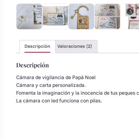
s
Perchas de comunión
Cajas para arras
Bolsos personalizados
personalizadas
luciones
Rasca y Gana para Comunión:
Porta alianzas
Neceseres personalizados
Sorpresas y Diversión
Descripción
Valoraciones (2)
Cojines porta alianzas
Detalles de comunión para invitados
Otros regalos
Descripción
Carteles de boda
Ver todo
Cámara de vigilancia de Papá Noel
Ver todo
Cámara y carta personalizada.
Fomenta la imaginación y la inocencia de tus peques 
Cuchillos y pala tarta
La cámara con led funciona con pilas.
Pulseras damas de honor