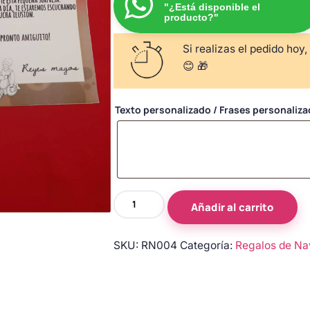
"¿Está disponible el
producto?"
Si realizas el pedido hoy,
😊 🎁
Texto personalizado / Frases personaliz
Cámara
Añadir al carrito
de
vigilancia
SKU:
RN004
Categoría:
Regalos de Na
de
Papá
Noel
cantidad