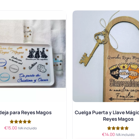
deja para Reyes Magos
Cuelga Puerta y Llave Mágic
Reyes Magos
€
15.00
Valorado
IVA incluido
con
€
14.00
Valorado
IVA incluido
5.00
con