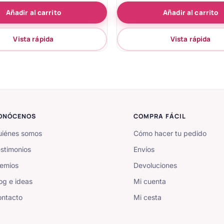
de 5
5.00
Añadir al carrito
Añadir al carrito
de 5
Vista rápida
Vista rápida
ONÓCENOS
COMPRA FÁCIL
iénes somos
Cómo hacer tu pedido
stimonios
Envíos
emios
Devoluciones
og e ideas
Mi cuenta
ntacto
Mi cesta