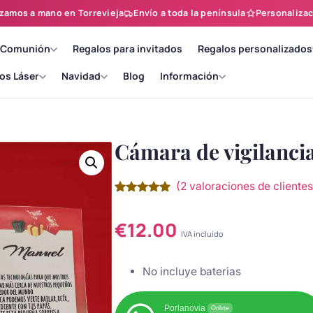
zamos a mano en Torrevieja
Envío a toda la península
Personalizac
 Comunión
Regalos para invitados
Regalos personalizados
os Láser
Navidad
Blog
Información
Cámara de vigilanci
(
2
valoraciones de clientes
Valorado
2
con
5.00
de
5 en base
€
12.00
a
IVA incluido
valoraciones
de clientes
No incluye baterias
Porlanovia
Online