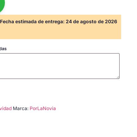
Fecha estimada de entrega:
24 de agosto de 2026
adas
vidad
Marca:
PorLaNovia