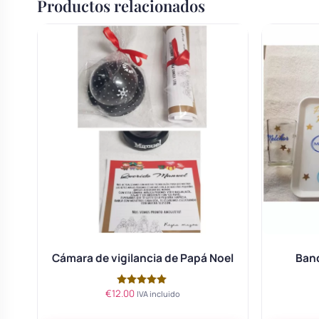
Productos relacionados
Body bebé boda
Arreglo floral coche
Cámara de vigilancia de Papá Noel
Ban
€
12.00
Valorado
IVA incluido
con
5.00