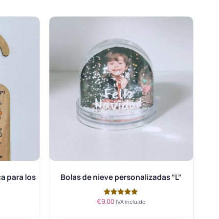
a para los
Bolas de nieve personalizadas “L”
€
9.00
Valorado
IVA incluido
con
5.00