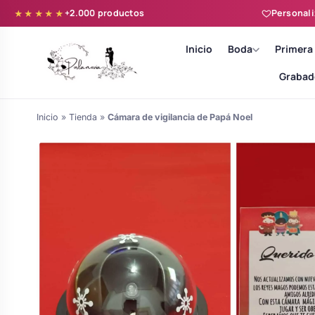
+2.000 productos
Personali
★★★★★
Inicio
Boda
Primera
Grabad
Inicio
»
Tienda
»
Cámara de vigilancia de Papá Noel
Batas novia y zapatillas
Árboles de Huellas para Primera
Zapatillas personalizadas
Comunión
Batas de comunión personalizadas
Ramos de boda
para niña