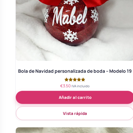
Bola de Navidad personalizada de boda – Modelo 19
€
3.50
Valorado
IVA incluido
con
5.00
Añadir al carrito
de 5
Vista rápida