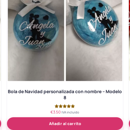
o
Bola de Navidad personalizada con nombre – Modelo
8
€
3.50
Valorado
IVA incluido
con
5.00
Añadir al carrito
de 5