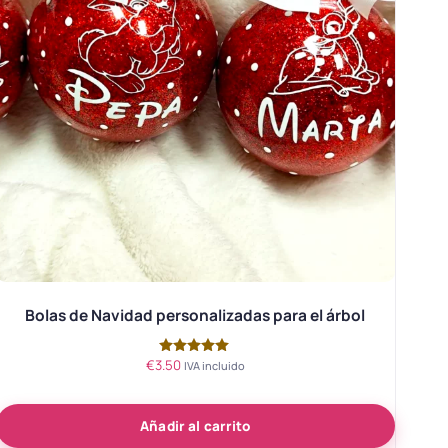
Bolas de Navidad personalizadas para el árbol
€
3.50
Valorado
IVA incluido
con
5.00
de 5
Añadir al carrito