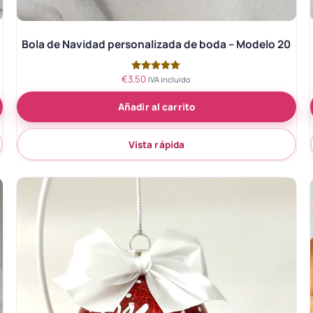
Bola de Navidad personalizada de boda – Modelo 20
€
3.50
Valorado
IVA incluido
con
5.00
Añadir al carrito
de 5
Vista rápida