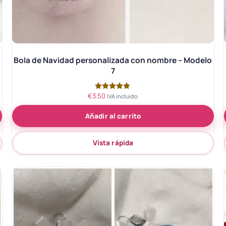
Bola de Navidad personalizada con nombre – Modelo
7
€
3.50
Valorado
IVA incluido
con
5.00
Añadir al carrito
de 5
Vista rápida