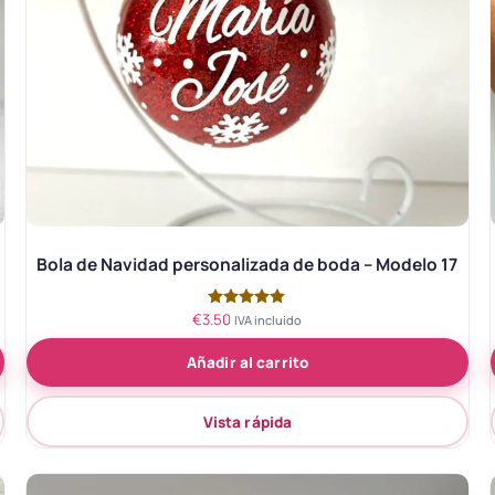
Bola de Navidad personalizada de boda – Modelo 17
€
3.50
Valorado
IVA incluido
con
5.00
Añadir al carrito
de 5
Vista rápida