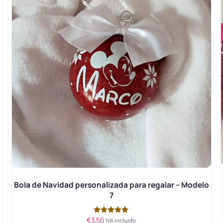
o
Bola de Navidad personalizada para regalar – Modelo
7
€
3.50
Valorado
IVA incluido