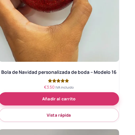
Bola de Navidad personalizada de boda – Modelo 16
€
3.50
Valorado
IVA incluido
con
5.00
Añadir al carrito
de 5
Vista rápida