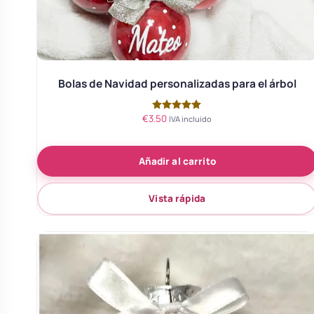
Body bebé boda
Arreglo floral coche
Bolas de Navidad personalizadas para el árbol
€
3.50
Valorado
IVA incluido
con
5.00
de 5
Añadir al carrito
Vista rápida