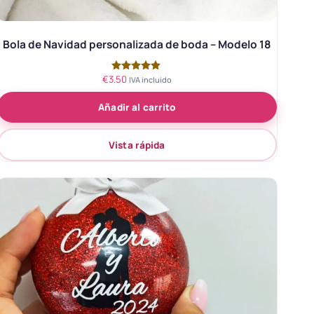
Bola de Navidad personalizada de boda – Modelo 18
€
3.50
Valorado
IVA incluido
con
5.00
Añadir al carrito
de 5
Vista rápida