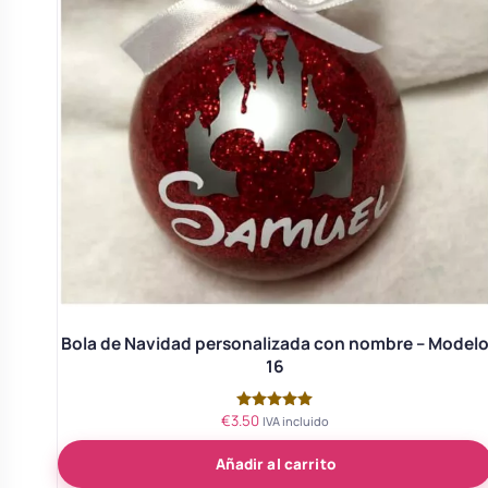
Bola de Navidad personalizada con nombre – Model
16
€
3.50
Valorado
IVA incluido
con
5.00
Añadir al carrito
de 5