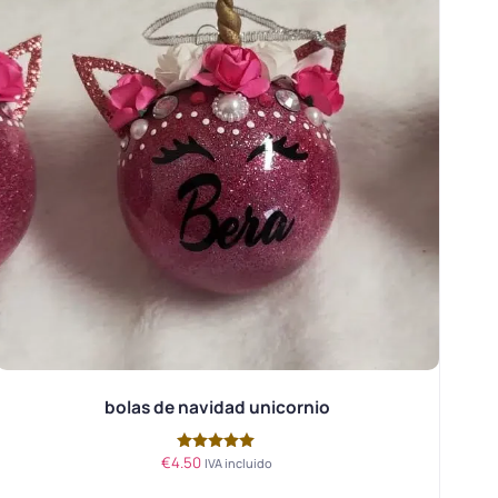
bolas de navidad unicornio
€
4.50
Valorado
IVA incluido
con
5.00