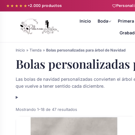
+2.000 productos
Personali
★★★★★
Inicio
Boda
Primera
Grabad
Inicio
»
Tienda
»
Bolas personalizadas para árbol de Navidad
Bolas personalizadas 
Las bolas de navidad personalizadas convierten el árbol 
Batas novia y zapatillas
que vuelve a tener sentido cada diciembre.
Árboles de Huellas para Primera
Zapatillas personalizadas
Comunión
Ordenado
Mostrando 1–18 de 47 resultados
por
Batas de comunión personalizadas
popularidad
Ramos de boda
para niña