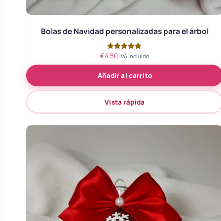
Bolas de Navidad personalizadas para el árbol
€
4.50
Valorado
IVA incluido
con
5.00
Añadir al carrito
de 5
Vista rápida