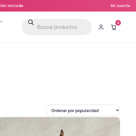
ión incluida
Mi cuenta
Búsqueda
0
de
productos