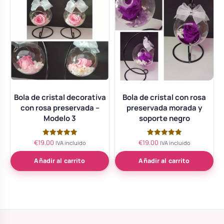
Bola de cristal decorativa
Bola de cristal con rosa
con rosa preservada –
preservada morada y
Modelo 3
soporte negro
€
19.00
€
19.00
Valorado
Valorado
IVA incluido
IVA incluido
con
con
5.00
5.00
de 5
de 5
Añadir al carrito
Añadir al carrito