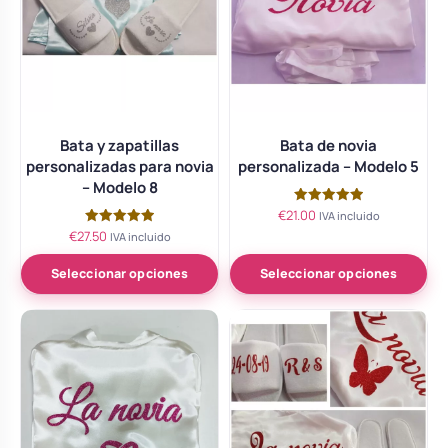
Bata y zapatillas
Bata de novia
personalizadas para novia
personalizada – Modelo 5
– Modelo 8
€
21.00
Valorado
IVA incluido
con
€
27.50
Valorado
IVA incluido
5.00
con
de 5
5.00
de 5
Seleccionar opciones
Seleccionar opciones