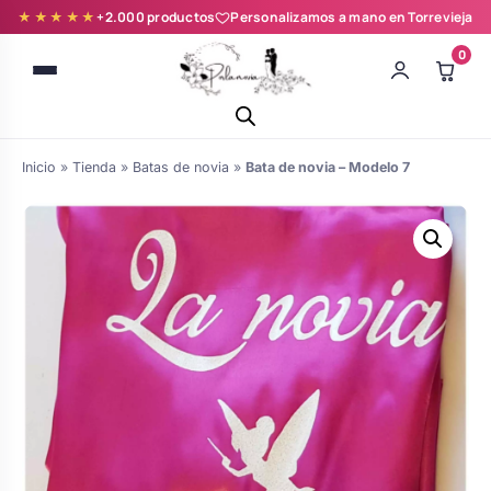
★★★★★
+2.000 productos
Personalizamos a mano en Torrevieja
0
Inicio
»
Tienda
»
Batas de novia
»
Bata de novia – Modelo 7
Batas novia y zapatillas
Árboles de Huellas para Primera
Zapatillas personalizadas
Comunión
Batas de comunión personalizadas
Ramos de boda
para niña