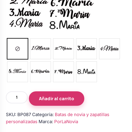
Bata
Añadir al carrito
de
novia
SKU:
BP087
Categoría:
Batas de novia y zapatillas
–
personalizadas
Marca:
PorLaNovia
Modelo
7