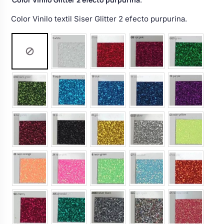
Body bebé boda
Color Vinilo textil Siser Glitter 2 efecto purpurina.
Arreglo floral coche