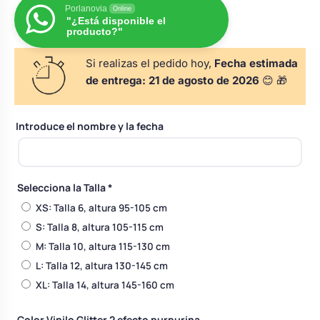
Porlanovia
s
Perchas de comunión
Online
Cajas para arras
"¿Está disponible el
Bolsos personalizados
personalizadas
producto?"
luciones
Si realizas el pedido hoy,
Fecha estimada
Rasca y Gana para Comunión:
Porta alianzas
Neceseres personalizados
de entrega:
21 de agosto de 2026
😊 🎁
Sorpresas y Diversión
Cojines porta alianzas
Detalles de comunión para invitados
Introduce el nombre y la fecha
Otros regalos
Carteles de boda
Ver todo
Ver todo
Selecciona la Talla
*
XS: Talla 6, altura 95-105 cm
Cuchillos y pala tarta
S: Talla 8, altura 105-115 cm
M: Talla 10, altura 115-130 cm
L: Talla 12, altura 130-145 cm
Pulseras damas de honor
XL: Talla 14, altura 145-160 cm
Color Vinilo Glitter 2 efecto purpurina.