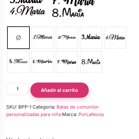
Bata
Añadir al carrito
Personalizada
Primera
SKU:
BPP-1
Categoría:
Batas de comunión
Comunión
personalizadas para niña
Marca:
PorLaNovia
cantidad