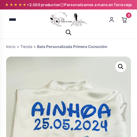
★★★★★
+2.000 productos
Personalizamos a mano en Torrevieja
0
Inicio
»
Tienda
»
Bata Personalizada Primera Comunión
Batas novia y zapatillas
Árboles de Huellas para Primera
Zapatillas personalizadas
Comunión
Batas de comunión personalizadas
Ramos de boda
para niña