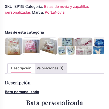
para
SKU:
BP115
Categoría:
Batas de novia y zapatillas
novia
personalizadas
Marca:
PorLaNovia
–
Modelo
40
cantidad
Más de esta categoría
Descripción
Valoraciones (1)
Descripción
Bata personalizada
Bata personalizada