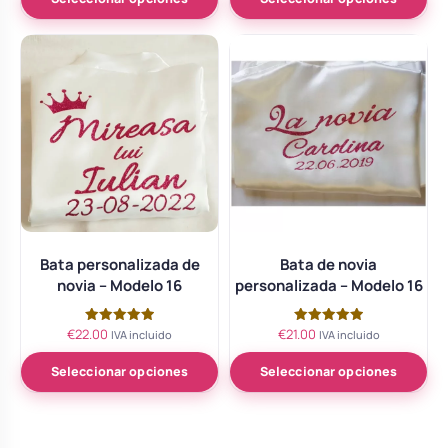
Bata personalizada de
Bata de novia
novia – Modelo 16
personalizada – Modelo 16
€
22.00
€
21.00
Valorado
Valorado
IVA incluido
IVA incluido
con
con
5.00
5.00
de 5
de 5
Seleccionar opciones
Seleccionar opciones