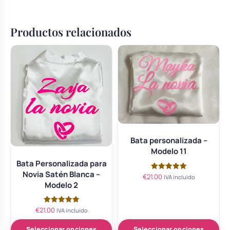
Productos relacionados
Bata personalizada –
Modelo 11
Bata Personalizada para
Novia Satén Blanca –
€
21.00
Valorado
IVA incluido
con
Modelo 2
5.00
de 5
€
21.00
Valorado
IVA incluido
con
5.00
de 5
Seleccionar opciones
Seleccionar opciones