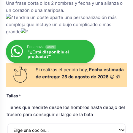
Una frase corta o los 2 nombres y fecha y una alianza o
s
Perchas de comunión
Cajas para arras
Bolsos personalizados
un corazón o una mariposa.
personalizadas
Tendria un coste aparte una personalización más
luciones
compleja que incluye un dibujo complicado o más
Rasca y Gana para Comunión:
Porta alianzas
Neceseres personalizados
grande
Sorpresas y Diversión
Porlanovia
Online
Cojines porta alianzas
Detalles de comunión para invitados
"¿Está disponible el
Otros regalos
producto?"
Si realizas el pedido hoy,
Fecha estimada
Carteles de boda
Ver todo
Ver todo
de entrega:
25 de agosto de 2026
😊 🎁
Cuchillos y pala tarta
Tallas
*
Tienes que medirte desde los hombros hasta debajo del
trasero para conseguir el largo de la bata
Pulseras damas de honor