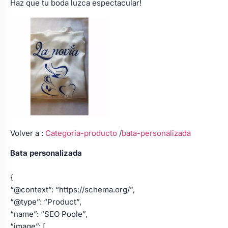
Haz que tu boda luzca espectacular!
Volver a :
Categoria-producto
/
bata-personalizada
Bata personalizada
{
“@context”: “https://schema.org/”,
“@type”: “Product”,
“name”: “SEO Poole”,
“image”: [