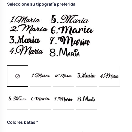
Seleccione su tipografía preferida
Body bebé boda
Arreglo floral coche
Colores batas
*