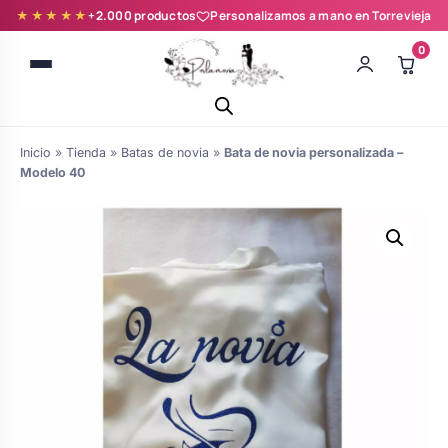
★★★★★
+2.000 productos
Personalizamos a mano en Torrevieja
0
Inicio
»
Tienda
»
Batas de novia
»
Bata de novia personalizada –
Modelo 40
Batas novia y zapatillas
Árboles de Huellas para Primera
Zapatillas personalizadas
Comunión
Batas de comunión personalizadas
Ramos de boda
para niña