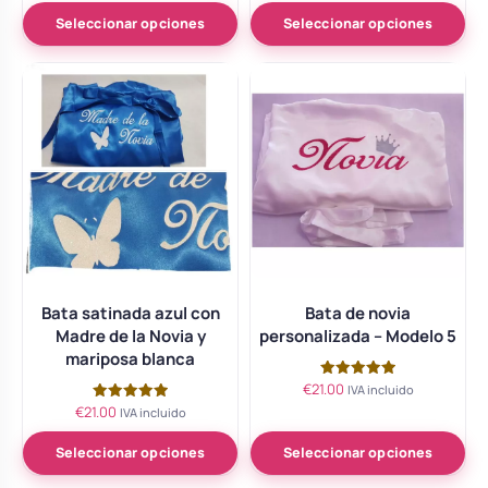
5.00
de 5
Seleccionar opciones
Seleccionar opciones
Bata satinada azul con
Bata de novia
Madre de la Novia y
personalizada – Modelo 5
mariposa blanca
€
21.00
Valorado
IVA incluido
con
€
21.00
Valorado
IVA incluido
5.00
con
de 5
5.00
de 5
Seleccionar opciones
Seleccionar opciones