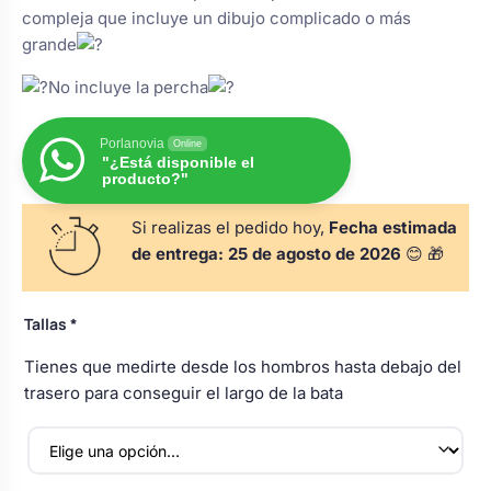
s
compleja que incluye un dibujo complicado o más
Perchas de comunión
Cajas para arras
Bolsos personalizados
grande
personalizadas
luciones
No incluye la percha
Rasca y Gana para Comunión:
Porta alianzas
Neceseres personalizados
Sorpresas y Diversión
Porlanovia
Online
"¿Está disponible el
producto?"
Cojines porta alianzas
Detalles de comunión para invitados
Otros regalos
Si realizas el pedido hoy,
Fecha estimada
de entrega:
25 de agosto de 2026
😊 🎁
Carteles de boda
Ver todo
Ver todo
Tallas
*
Cuchillos y pala tarta
Tienes que medirte desde los hombros hasta debajo del
trasero para conseguir el largo de la bata
Pulseras damas de honor