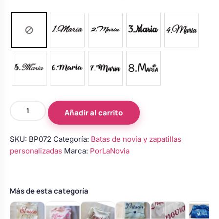
Bata
Añadir al carrito
de
novia
SKU:
BP072
Categoría:
Batas de novia y zapatillas
personalizada
personalizadas
Marca:
PorLaNovia
–
Modelo
33
cantidad
Más de esta categoría