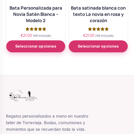
Bata Personalizada para
Bata satinada blanca con
Novia Satén Blanca –
texto La novia en rosa y
Modelo 2
corazón
€
21.00
€
21.00
Valorado
Valorado
IVA incluido
IVA incluido
con
con
5.00
5.00
de 5
de 5
Seleccionar opciones
Seleccionar opciones
Regalos personalizados a mano en nuestro
taller de Torrevieja. Bodas, comuniones y
momentos que se recuerdan toda la vida.