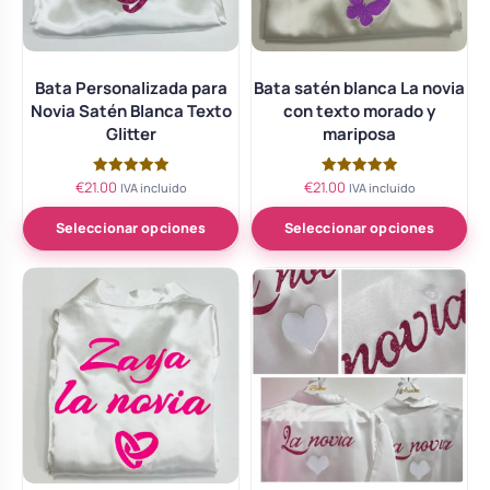
Bata Personalizada para
Bata satén blanca La novia
Novia Satén Blanca Texto
con texto morado y
Glitter
mariposa
€
21.00
€
21.00
Valorado
Valorado
IVA incluido
IVA incluido
con
con
5.00
5.00
de 5
de 5
Seleccionar opciones
Seleccionar opciones