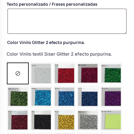
Texto personalizado / Frases personalizadas
Body bebé boda
Arreglo floral coche
Color Vinilo Glitter 2 efecto purpurina.
Color Vinilo textil Siser Glitter 2 efecto purpurina.