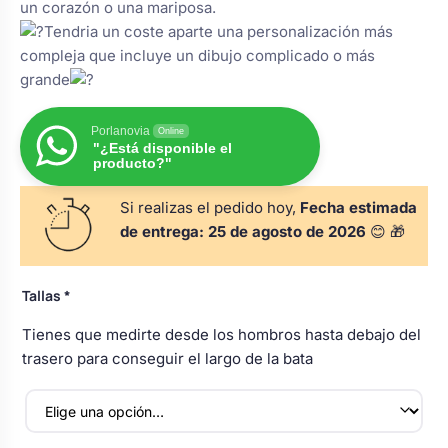
un corazón o una mariposa.
s
Perchas de comunión
Cajas para arras
Tendria un coste aparte una personalización más
Bolsos personalizados
personalizadas
compleja que incluye un dibujo complicado o más
luciones
grande
Rasca y Gana para Comunión:
Porta alianzas
Neceseres personalizados
Sorpresas y Diversión
Porlanovia
Online
"¿Está disponible el
producto?"
Cojines porta alianzas
Detalles de comunión para invitados
Otros regalos
Si realizas el pedido hoy,
Fecha estimada
de entrega:
25 de agosto de 2026
😊 🎁
Carteles de boda
Ver todo
Ver todo
Tallas
*
Cuchillos y pala tarta
Tienes que medirte desde los hombros hasta debajo del
trasero para conseguir el largo de la bata
Pulseras damas de honor