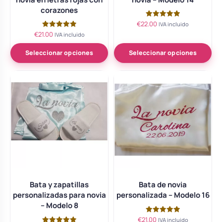
corazones
€
22.00
Valorado
IVA incluido
con
€
21.00
Valorado
IVA incluido
5.00
con
de 5
5.00
de 5
Seleccionar opciones
Seleccionar opciones
Bata y zapatillas
Bata de novia
personalizadas para novia
personalizada – Modelo 16
– Modelo 8
€
21.00
Valorado
IVA incluido