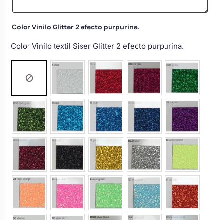
Body bebé boda
Color Vinilo Glitter 2 efecto purpurina.
Arreglo floral coche
Color Vinilo textil Siser Glitter 2 efecto purpurina.