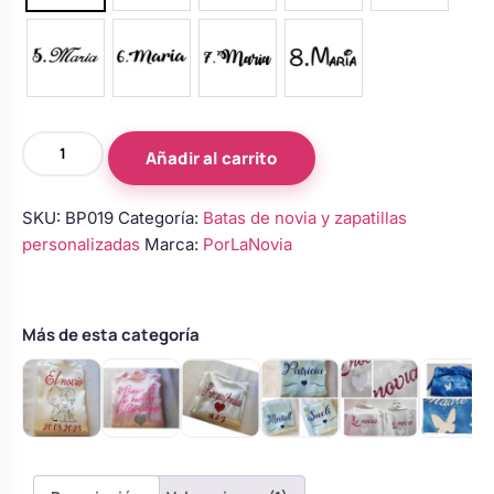
Bata
Añadir al carrito
personalizada
para
SKU:
BP019
Categoría:
Batas de novia y zapatillas
niña
personalizadas
Marca:
PorLaNovia
–
Modelo
2
cantidad
Más de esta categoría