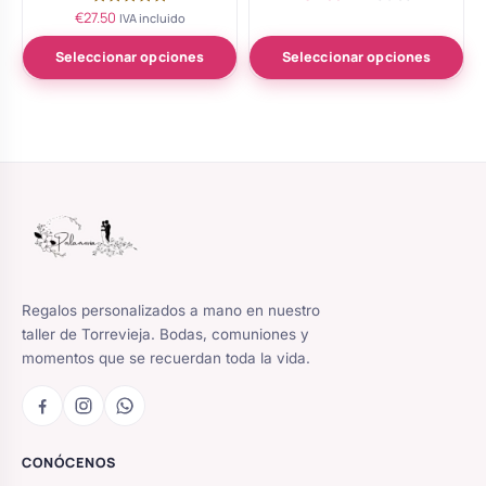
con
€
27.50
Valorado
IVA incluido
5.00
con
de 5
5.00
de 5
Seleccionar opciones
Seleccionar opciones
Regalos personalizados a mano en nuestro
taller de Torrevieja. Bodas, comuniones y
momentos que se recuerdan toda la vida.
CONÓCENOS