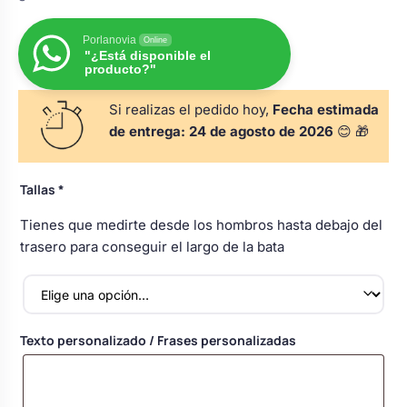
s
Perchas de comunión
Cajas para arras
Bolsos personalizados
personalizadas
Porlanovia
Online
luciones
"¿Está disponible el
producto?"
Rasca y Gana para Comunión:
Porta alianzas
Neceseres personalizados
Sorpresas y Diversión
Si realizas el pedido hoy,
Fecha estimada
de entrega:
24 de agosto de 2026
😊 🎁
Cojines porta alianzas
Detalles de comunión para invitados
Otros regalos
Tallas
*
Carteles de boda
Tienes que medirte desde los hombros hasta debajo del
Ver todo
Ver todo
trasero para conseguir el largo de la bata
Cuchillos y pala tarta
Texto personalizado / Frases personalizadas
Pulseras damas de honor