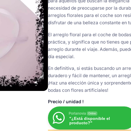
para aquellos que buscan la elegancia y 
necesidad de preocuparse por la durabil
arreglos florales para el coche son res
disfrutar de una belleza constante en tu
El arreglo floral para el coche de bodas
práctica, y significa que no tienes que 
arreglo durante el viaje. Además, pued
día especial.
En definitiva, si estás buscando un arr
duradero y fácil de mantener, un arreglo
¡Haz una elección única y sorprendente
bodas con flores artificiales!
Precio
/ unidad !
Porlanovia
Online
"¿Está disponible el
producto?"