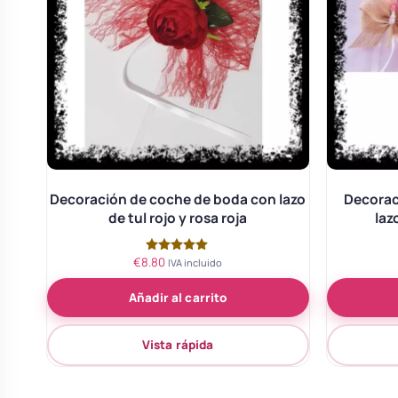
Decoración de coche de boda con lazo
Decorac
de tul rojo y rosa roja
laz
€
8.80
Valorado
IVA incluido
con
5.00
Añadir al carrito
de 5
Vista rápida