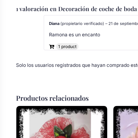
Body bebé boda
1 valoración en
Decoración de coche de boda 
Diana
(propietario verificado)
–
21 de septiemb
Arreglo floral coche
Ramona es un encanto
1 product
Solo los usuarios registrados que hayan comprado est
Productos relacionados