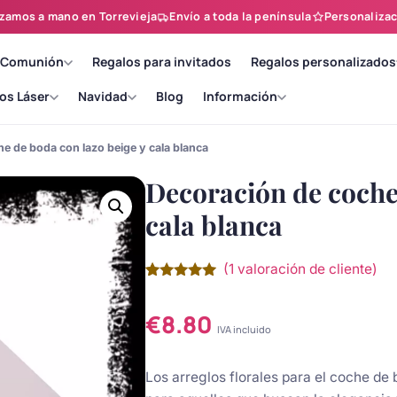
zamos a mano en Torrevieja
Envío a toda la península
Personalizac
 Comunión
Regalos para invitados
Regalos personalizados
os Láser
Navidad
Blog
Información
e de boda con lazo beige y cala blanca
Decoración de coche 
cala blanca
(
1
valoración de cliente)
Valorado
1
con
5.00
de
5 en base
€
8.80
a
valoración
IVA incluido
de un
cliente
Los arreglos florales para el coche de 