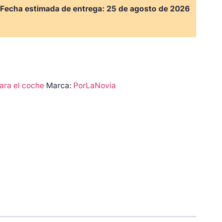
Fecha estimada de entrega:
25 de agosto de 2026
para el coche
Marca:
PorLaNovia