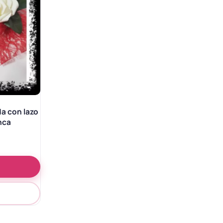
a con lazo
anca