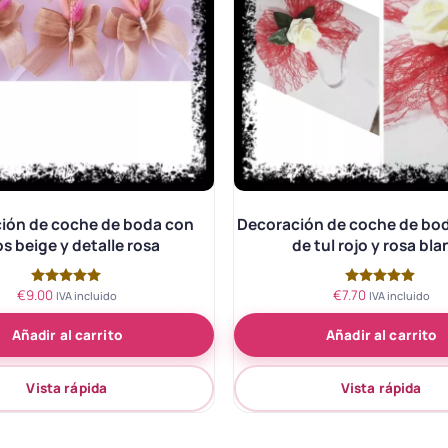
ión de coche de boda con
Decoración de coche de bod
os beige y detalle rosa
de tul rojo y rosa bl
€
9.00
€
7.70
Valorado
Valorado
IVA incluido
IVA incluido
con
con
5.00
5.00
Añadir al carrito
Añadir al carrito
de 5
de 5
Vista rápida
Vista rápida