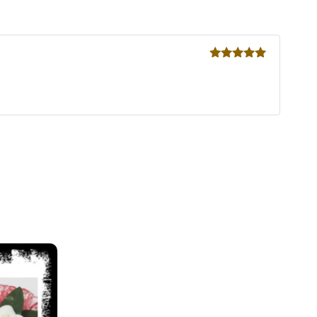
Valorado
con
5
de 5