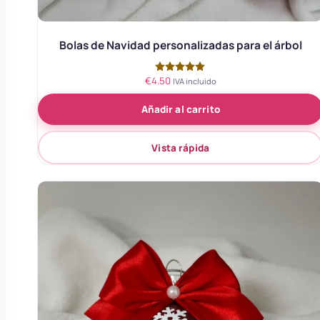
Bolas de Navidad personalizadas para el árbol
€
4.50
Valorado
IVA incluido
con
5.00
Añadir al carrito
de 5
Vista rápida