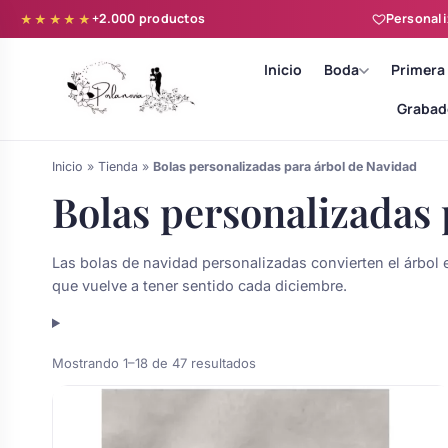
+2.000 productos
Personali
★★★★★
Inicio
Boda
Primera
Grabad
Inicio
»
Tienda
»
Bolas personalizadas para árbol de Navidad
Bolas personalizadas 
Las bolas de navidad personalizadas convierten el árbol 
Batas novia y zapatillas
que vuelve a tener sentido cada diciembre.
Árboles de Huellas para Primera
Zapatillas personalizadas
Comunión
Ordenado
Mostrando 1–18 de 47 resultados
por
Batas de comunión personalizadas
popularidad
Ramos de boda
para niña