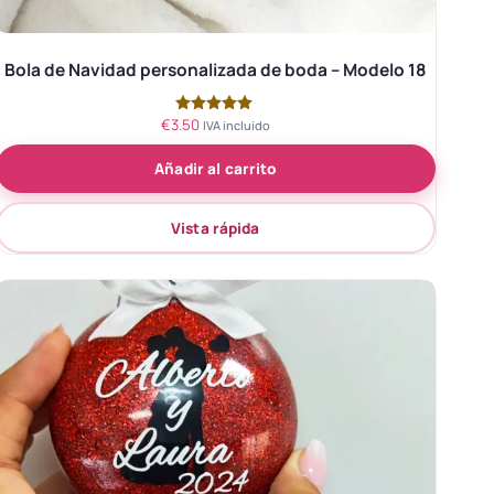
Bola de Navidad personalizada de boda – Modelo 18
€
3.50
Valorado
IVA incluido
con
5.00
Añadir al carrito
de 5
Vista rápida