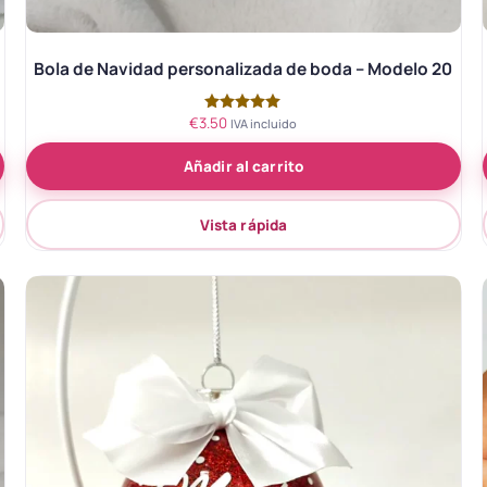
Bola de Navidad personalizada de boda – Modelo 20
€
3.50
Valorado
IVA incluido
con
5.00
Añadir al carrito
de 5
Vista rápida