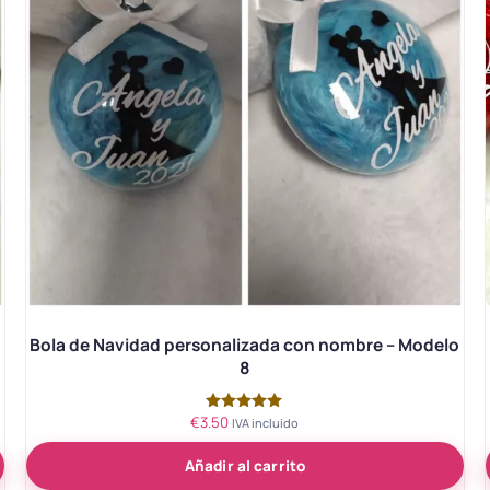
o
Bola de Navidad personalizada con nombre – Modelo
8
€
3.50
Valorado
IVA incluido
con
5.00
Añadir al carrito
de 5