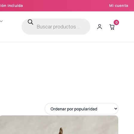
ión incluida
Mi cuenta
Búsqueda
0
de
productos