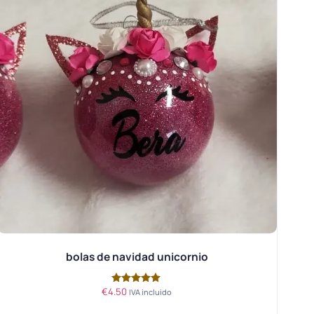
bolas de navidad unicornio
€
4.50
Valorado
IVA incluido
con
5.00