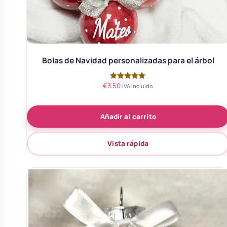
Body bebé boda
Arreglo floral coche
Bolas de Navidad personalizadas para el árbol
€
3.50
Valorado
IVA incluido
con
5.00
de 5
Añadir al carrito
Vista rápida