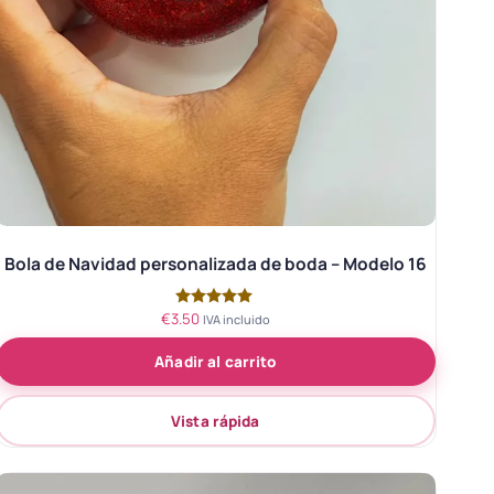
Bola de Navidad personalizada de boda – Modelo 16
€
3.50
Valorado
IVA incluido
con
5.00
Añadir al carrito
de 5
Vista rápida