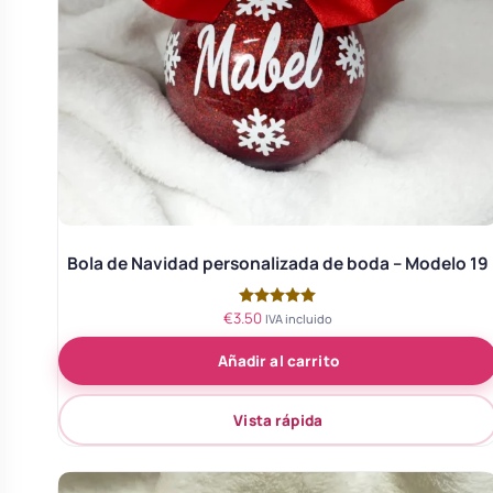
Bola de Navidad personalizada de boda – Modelo 19
€
3.50
Valorado
IVA incluido
con
5.00
Añadir al carrito
de 5
Vista rápida