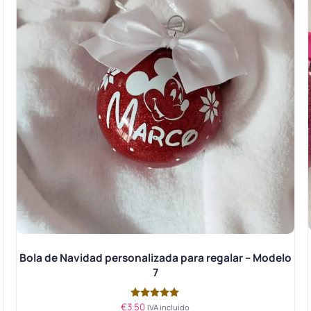
o
Bola de Navidad personalizada para regalar – Modelo
7
€
3.50
Valorado
IVA incluido