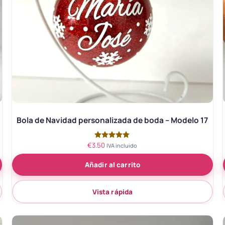
Bola de Navidad personalizada de boda – Modelo 17
€
3.50
Valorado
IVA incluido
con
5.00
Añadir al carrito
de 5
Vista rápida