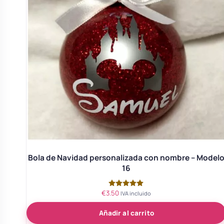
Bola de Navidad personalizada con nombre – Model
16
€
3.50
Valorado
IVA incluido
con
5.00
Añadir al carrito
de 5