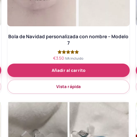
Bola de Navidad personalizada con nombre – Modelo
7
€
3.50
Valorado
IVA incluido
con
5.00
Añadir al carrito
de 5
Vista rápida