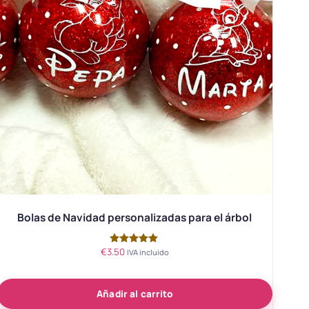
Bolas de Navidad personalizadas para el árbol
€
3.50
Valorado
IVA incluido
con
5.00
de 5
Añadir al carrito